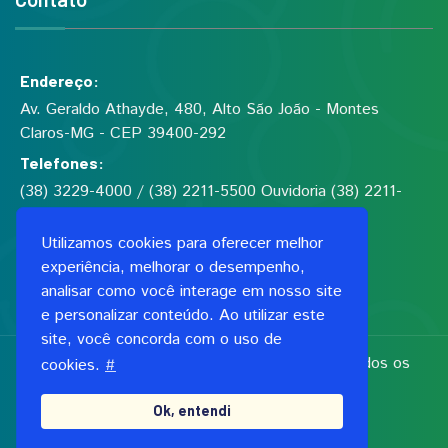
Endereço:
Av. Geraldo Athayde, 480, Alto São João - Montes
Claros-MG - CEP 39400-292
Telefones:
(38) 3229-4000 / (38) 2211-5500 Ouvidoria (38) 2211-
5555
Utilizamos cookies para oferecer melhor
experiência, melhorar o desempenho,
Fundação de Saúde Dilson de Quadros Godinho
analisar como você interage em nosso site
CNPJ: 00.991.591/0001-06
e personalizar conteúdo. Ao utilizar este
site, você concorda com o uso de
Copyright 2026, Fundação Dilson Godinho. Todos os
cookies.
#
direitos reservados
Ok, entendi