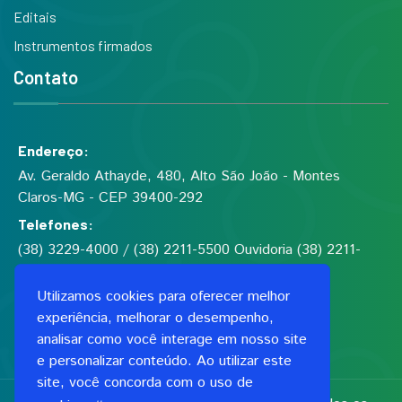
Editais
Instrumentos firmados
Contato
Endereço:
Av. Geraldo Athayde, 480, Alto São João - Montes
Claros-MG - CEP 39400-292
Telefones:
(38) 3229-4000 / (38) 2211-5500 Ouvidoria (38) 2211-
5555
Utilizamos cookies para oferecer melhor
experiência, melhorar o desempenho,
Fundação de Saúde Dilson de Quadros Godinho
analisar como você interage em nosso site
CNPJ: 00.991.591/0001-06
e personalizar conteúdo. Ao utilizar este
site, você concorda com o uso de