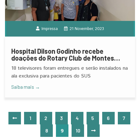
Impressa
21 November, 2023
Hospital Dilson Godinho recebe
doações do Rotary Club de Montes
Claros Leste
18 televisores foram entregues e serão instalados na
ala exclusiva para pacientes do SUS
Saiba mais →
1
2
3
4
5
6
7
8
9
10