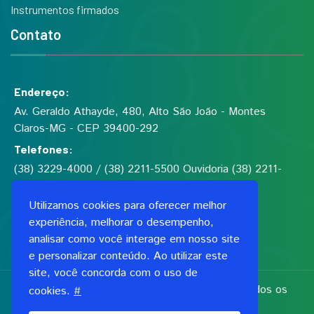
Instrumentos firmados
Contato
Endereço:
Av. Geraldo Athayde, 480, Alto São João - Montes
Claros-MG - CEP 39400-292
Telefones:
(38) 3229-4000 / (38) 2211-5500 Ouvidoria (38) 2211-
5555
Utilizamos cookies para oferecer melhor
experiência, melhorar o desempenho,
Fundação de Saúde Dilson de Quadros Godinho
analisar como você interage em nosso site
CNPJ: 00.991.591/0001-06
e personalizar conteúdo. Ao utilizar este
site, você concorda com o uso de
Copyright 2026, Fundação Dilson Godinho. Todos os
cookies.
#
direitos reservados