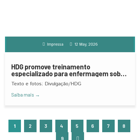
Impressa
12 May, 2026
HDG promove treinamento
especializado para enfermagem sobre
lesões de pele
Texto e fotos: Divulgação/HDG
Saiba mais →
1
2
3
4
5
6
7
8
9