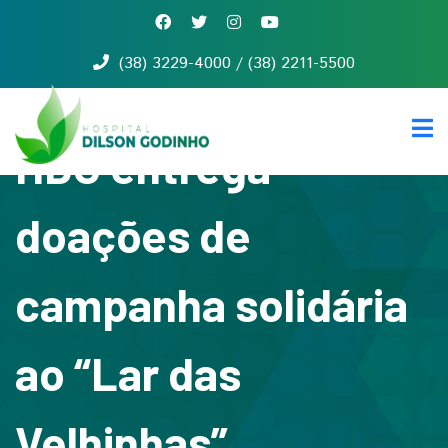
(38) 3229-4000 / (38) 2211-5500
Início
Quem
somos
HDG entrega
Serviços
Notícias
doações de
Contato
campanha solidária
ao “Lar das
Velhinhas”