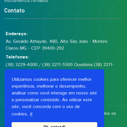
Instrumentos firmados
Contato
Endereço:
Av. Geraldo Athayde, 480, Alto São João - Montes
Claros-MG - CEP 39400-292
Telefones:
(38) 3229-4000 / (38) 2211-5500 Ouvidoria (38) 2211-
5555
Utilizamos cookies para oferecer melhor
experiência, melhorar o desempenho,
Fundação de Saúde Dilson de Quadros Godinho
analisar como você interage em nosso site
CNPJ: 00.991.591/0001-06
e personalizar conteúdo. Ao utilizar este
site, você concorda com o uso de
Copyright 2026, Fundação Dilson Godinho. Todos os
cookies.
#
direitos reservados
Ok, entendi